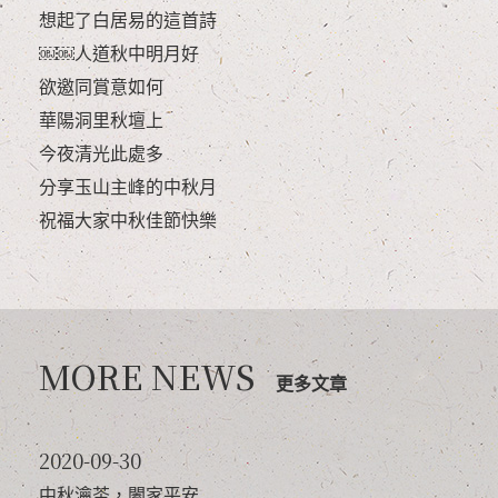
想起了白居易的這首詩
￼￼人道秋中明月好
欲邀同賞意如何
華陽洞里秋壇上
今夜清光此處多
分享玉山主峰的中秋月
祝福大家中秋佳節快樂
MORE NEWS
更多文章
2020-09-30
中秋瀹茶，闔家平安